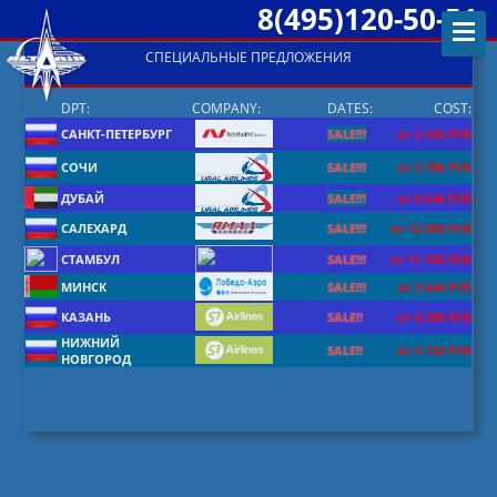
8(495)120-50-51
СПЕЦИАЛЬНЫЕ ПРЕДЛОЖЕНИЯ
DPT:
COMPANY:
DATES:
COST:
САНКТ-ПЕТЕРБУРГ
SALE!!!
от 2 242 РУБ
СОЧИ
SALE!!!
от 2 786 РУБ
ДУБАЙ
SALE!!!
от 6 636 РУБ
САЛЕХАРД
SALE!!!
от 12 690 РУБ
СТАМБУЛ
SALE!!!
от 11 745 РУБ
МИНСК
SALE!!!
от 3 644 РУБ
КАЗАНЬ
SALE!!
от 6 200 РУБ
НИЖНИЙ
SALE!!
от 5 122 РУБ
НОВГОРОД