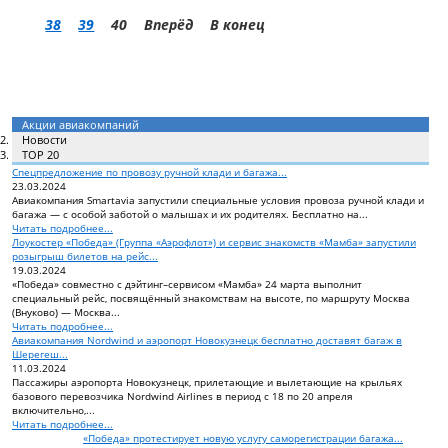
38
39
40
Вперёд
В конец
Акции авиакомпаний
Новости
TOP 20
Спецпредложение по провозу ручной клади и багажа...
23.03.2024
Авиакомпания Smartavia запустили специальные условия провоза ручной клади и
багажа — с особой заботой о малышах и их родителях. Бесплатно на...
Читать подробнее...
Лоукостер «Победа» (Группа «Аэрофлот») и сервис знакомств «Мамба» запустили
розыгрыш билетов на рейс...
19.03.2024
«Победа» совместно с дэйтинг–сервисом «Мамба» 24 марта выполнит
специальный рейс, посвящённый знакомствам на высоте, по маршруту Москва
(Внуково) — Москва...
Читать подробнее...
Авиакомпания Nordwind и аэропорт Новокузнецк бесплатно доставят багаж в
Шерегеш...
11.03.2024
Пассажиры аэропорта Новокузнецк, прилетающие и вылетающие на крыльях
базового перевозчика Nordwind Airlines в период с 18 по 20 апреля
включительно,...
Читать подробнее...
«Победа» протестирует новую услугу саморегистрации багажа...