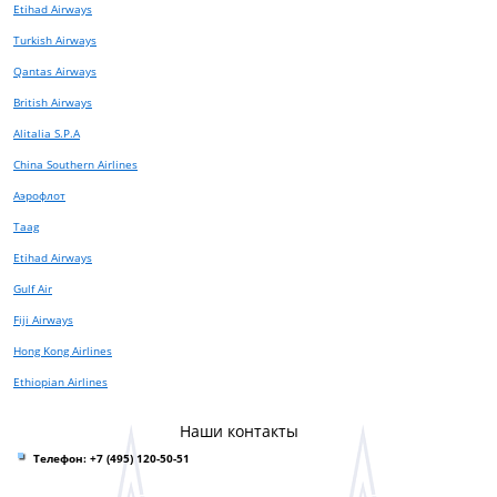
Etihad Airways
Turkish Airways
Qantas Airways
British Airways
Alitalia S.P.A
China Southern Airlines
Аэрофлот
Taag
Etihad Airways
Gulf Air
Fiji Airways
Hong Kong Airlines
Ethiopian Airlines
Наши контакты
Телефон:
+7 (495) 120-50-51