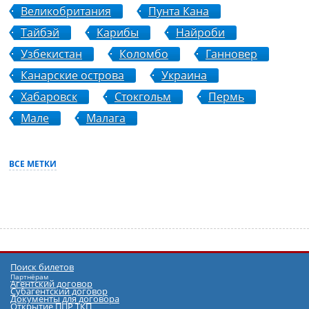
Великобритания
Пунта Кана
Тайбэй
Карибы
Найроби
Узбекистан
Коломбо
Ганновер
Канарские острова
Украина
Хабаровск
Стокгольм
Пермь
Мале
Малага
ВСЕ МЕТКИ
Поиск билетов
Партнёрам
Агентский договор
Субагентский договор
Документы для договора
Открытие ППР ТКП