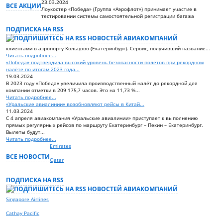
23.03.2024
ВСЕ АКЦИИ
Лоукостер «Победа» (Группа «Аэрофлот») принимает участие в
тестировании системы самостоятельной регистрации багажа
ПОДПИСКА НА RSS
клиентами в аэропорту Кольцово (Екатеринбург). Сервис, получивший название...
Читать подробнее...
«Победа» подтвердила высокий уровень безопасности полётов при рекордном
налёте по итогам 2023 года...
19.03.2024
В 2023 году «Победа» увеличила производственный налёт до рекордной для
компании отметки в 209 175,7 часов. Это на 11,73 %...
Читать подробнее...
«Уральские авиалинии» возобновляют рейсы в Китай...
11.03.2024
С 4 апреля авиакомпания «Уральские авиалинии» приступает к выполнению
прямых регулярных рейсов по маршруту Екатеринбург – Пекин – Екатеринбург.
Вылеты будут...
Читать подробнее...
Emirates
ВСЕ НОВОСТИ
Qatar
ПОДПИСКА НА RSS
Singapore Airlines
Сathay Pacific