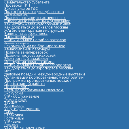
Cвидетельство субагента
Проверки ТКП
Заказ пультов ГДС
Полезные ссылки для субагентов
Пассажирам ж/д
Правила пассажирских перевозок
Справочные телефоны ж/д вокзалов
Как читать железнодорожный билет
Как добраться до вокзалов Москвы
Ж/д билеты - краткая инструкция
Билеты на аэроэкспресс
Пассажирам ж/д
Сайты и ссылки на табло вокзалов
Авиапассажирам
Рекомендации по бронированию
Авиакомпании партнёры
Правила авиаперевозок
Правила провоза жидкостей
Электронный авиабилет
Инструкция авиапассажира
Сайты и ссылки на табло аэропортов
Как добраться до аэропортов Москвы
MICE
Деловые поездки, международные выставки
Организация корпоративных мероприятий
Программы корпоративных поездок
Оценка нашей работы
Новости MICE
Стать корпоративным клиентом!
Экскурсии
VIP - обслуживание
Туризм и отдых
Туризм
Трансферы
Услуги для туристов
Визы
Страховка
Гостиницы
VIP - залы
Полезное
Страничка покупателя