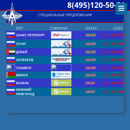
8(495)120-50-51
СПЕЦИАЛЬНЫЕ ПРЕДЛОЖЕНИЯ
DPT:
COMPANY:
DATES:
COST:
САНКТ-ПЕТЕРБУРГ
SALE!!!
от 2 242 РУБ
СОЧИ
SALE!!!
от 2 786 РУБ
ДУБАЙ
SALE!!!
от 6 636 РУБ
САЛЕХАРД
SALE!!!
от 12 690 РУБ
СТАМБУЛ
SALE!!!
от 11 745 РУБ
МИНСК
SALE!!!
от 3 644 РУБ
КАЗАНЬ
SALE!!
от 6 200 РУБ
НИЖНИЙ
SALE!!
от 5 122 РУБ
НОВГОРОД