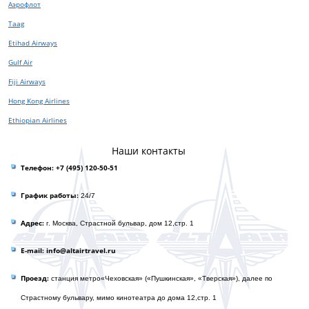
Аэрофлот
Taag
Etihad Airways
Gulf Air
Fiji Airways
Hong Kong Airlines
Ethiopian Airlines
Наши контакты
Телефон:
+7 (495) 120-50-51
График работы:
24/7
Адрес:
г. Москва, Страстной бульвар, дом 12,стр. 1
E-mail: info@altairtravel.ru
Проезд:
станция метро«Чеховская» («Пушкинская», «Тверская»), далее по
Страстному бульвару, мимо кинотеатра до домa 12,стр. 1