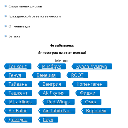
Спортивных рисков
Гражданской ответственности
От невыезда
Багажа
Не забываем:
Ингосстрах платит всегда!
Метки
Гонконг
Инсбрук
Куала Лумпур
Генуя
Венеция
ROOT
Тайвань
Венгрия
Копенгаген
Ташкент
АК Якутия
Фиджи
JAL airlines
Red Wings
Омск
Air Baltic
Air Tahiti Nui
Воронеж
Дрезден
Сеул