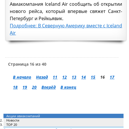
Авиакомпания Iceland Air сообщить об открытии
нового рейса, который впервые свяжет Санкт-
Петербург и Рейкьявик.
Подробнее: В Северную Америку вместе с Iceland
Air
Страница 16 из 40
В начало
Назад
11
12
13
14
15
16
17
18
19
20
Вперёд
В конец
Акции авиакомпаний
Новости
TOP 20