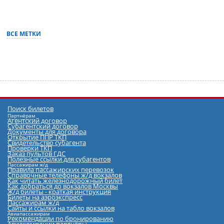
ВСЕ МЕТКИ
Поиск билетов
Партнёрам
Агентский договор
Субагентский договор
Документы для договора
Открытие ППР ТКП
Cвидетельство субагента
Проверки ТКП
Заказ пультов ГДС
Полезные ссылки для субагентов
Пассажирам ж/д
Правила пассажирских перевозок
Справочные телефоны ж/д вокзалов
Как читать железнодорожный билет
Как добраться до вокзалов Москвы
Ж/д билеты - краткая инструкция
Билеты на аэроэкспресс
Пассажирам ж/д
Сайты и ссылки на табло вокзалов
Авиапассажирам
Рекомендации по бронированию