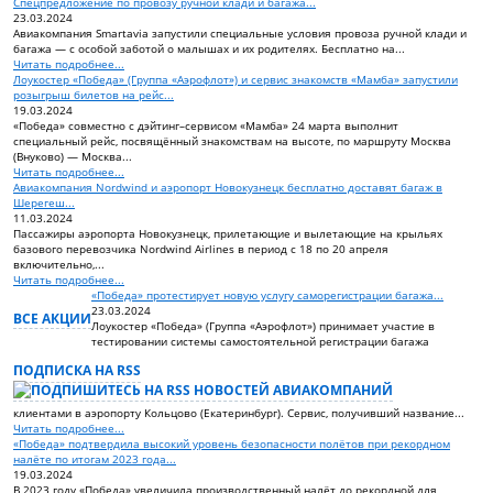
Спецпредложение по провозу ручной клади и багажа...
23.03.2024
Авиакомпания Smartavia запустили специальные условия провоза ручной клади и
багажа — с особой заботой о малышах и их родителях. Бесплатно на...
Читать подробнее...
Лоукостер «Победа» (Группа «Аэрофлот») и сервис знакомств «Мамба» запустили
розыгрыш билетов на рейс...
19.03.2024
«Победа» совместно с дэйтинг–сервисом «Мамба» 24 марта выполнит
специальный рейс, посвящённый знакомствам на высоте, по маршруту Москва
(Внуково) — Москва...
Читать подробнее...
Авиакомпания Nordwind и аэропорт Новокузнецк бесплатно доставят багаж в
Шерегеш...
11.03.2024
Пассажиры аэропорта Новокузнецк, прилетающие и вылетающие на крыльях
базового перевозчика Nordwind Airlines в период с 18 по 20 апреля
включительно,...
Читать подробнее...
«Победа» протестирует новую услугу саморегистрации багажа...
23.03.2024
ВСЕ АКЦИИ
Лоукостер «Победа» (Группа «Аэрофлот») принимает участие в
тестировании системы самостоятельной регистрации багажа
ПОДПИСКА НА RSS
клиентами в аэропорту Кольцово (Екатеринбург). Сервис, получивший название...
Читать подробнее...
«Победа» подтвердила высокий уровень безопасности полётов при рекордном
налёте по итогам 2023 года...
19.03.2024
В 2023 году «Победа» увеличила производственный налёт до рекордной для