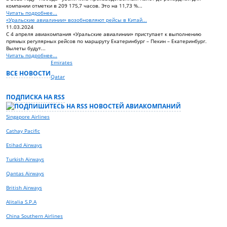
компании отметки в 209 175,7 часов. Это на 11,73 %...
Читать подробнее...
«Уральские авиалинии» возобновляют рейсы в Китай...
11.03.2024
С 4 апреля авиакомпания «Уральские авиалинии» приступает к выполнению
прямых регулярных рейсов по маршруту Екатеринбург – Пекин – Екатеринбург.
Вылеты будут...
Читать подробнее...
Emirates
ВСЕ НОВОСТИ
Qatar
ПОДПИСКА НА RSS
Singapore Airlines
Сathay Pacific
Etihad Airways
Turkish Airways
Qantas Airways
British Airways
Alitalia S.P.A
China Southern Airlines