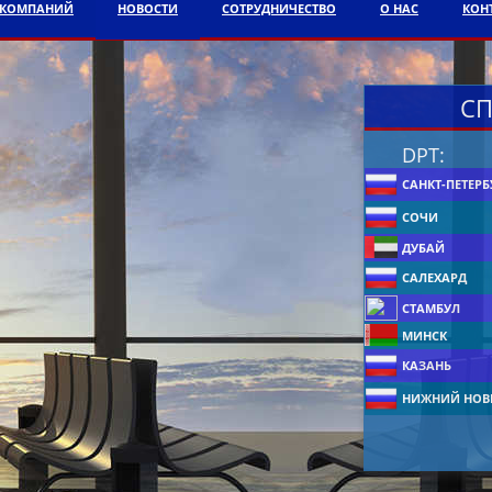
АКОМПАНИЙ
НОВОСТИ
СОТРУДНИЧЕСТВО
О НАС
КОН
СП
DPT:
САНКТ-ПЕТЕРБ
СОЧИ
ДУБАЙ
САЛЕХАРД
СТАМБУЛ
МИНСК
КАЗАНЬ
НИЖНИЙ НОВ