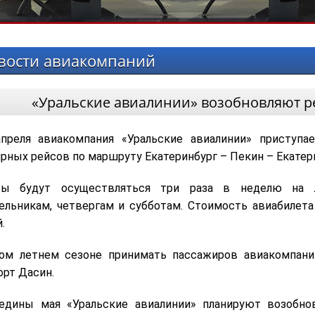
вости авиакомпаний
«Уральские авиалинии» возобновляют р
преля авиакомпания «Уральские авиалинии» приступ
ярных рейсов по маршруту Екатеринбург – Пекин – Екатер
ты будут осуществляться три раза в неделю на л
ельникам, четвергам и субботам. Стоимость авиабилета
.
ом летнем сезоне принимать пассажиров авиакомпани
орт Дасин.
едины мая «Уральские авиалинии» планируют возобно