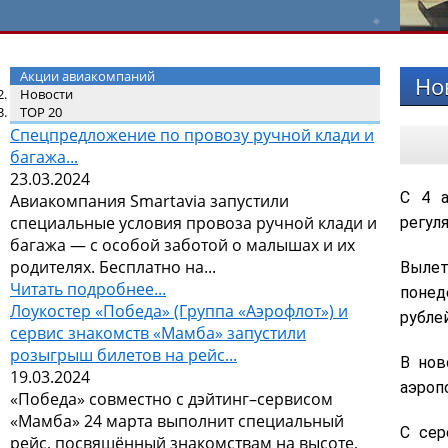
Акции авиакомпаний
Но
Новости
TOP 20
Спецпредложение по провозу ручной клади и
багажа...
23.03.2024
С 4 а
Авиакомпания Smartavia запустили
специальные условия провоза ручной клади и
регул
багажа — с особой заботой о малышах и их
родителях. Бесплатно на...
Выле
Читать подробнее...
понед
Лоукостер «Победа» (Группа «Аэрофлот») и
рублей
сервис знакомств «Мамба» запустили
розыгрыш билетов на рейс...
В нов
19.03.2024
аэроп
«Победа» совместно с дэйтинг–сервисом
«Мамба» 24 марта выполнит специальный
С сер
рейс, посвящённый знакомствам на высоте,