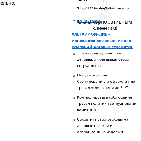
ельно.
51
доб123
tender@altairtravel.ru
Стать корпоративным
Все контакты
клиентом!
АЛЬТАИР ON-LINE –
инновационное решение для
компаний, которые стремятся:
Эффективно управлять
деловыми поездками своих
сотрудников
Получить доступ к
бронированию и оформлению
тревел услуг в режиме 24/7
Контролировать соблюдение
тревел политики сотрудниками
компании
Сократить свои расходы на
деловые поездки и
операционные издержки