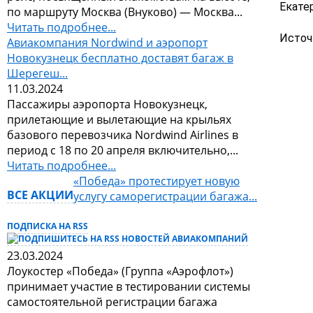
Екате
по маршруту Москва (Внуково) — Москва...
Читать подробнее...
Источн
Авиакомпания Nordwind и аэропорт
Новокузнецк бесплатно доставят багаж в
Шерегеш...
11.03.2024
Пассажиры аэропорта Новокузнецк,
прилетающие и вылетающие на крыльях
базового перевозчика Nordwind Airlines в
период с 18 по 20 апреля включительно,...
Читать подробнее...
«Победа» протестирует новую
ВСЕ АКЦИИ
услугу саморегистрации багажа...
ПОДПИСКА НА RSS
23.03.2024
Лоукостер «Победа» (Группа «Аэрофлот»)
принимает участие в тестировании системы
самостоятельной регистрации багажа