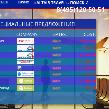
ТАКТЫ
ТУРИЗМ
«ALTAIR TRAVEL». ПОИСК И
8(495)120-50-51
ЕЦИАЛЬНЫЕ ПРЕДЛОЖЕНИЯ
COMPANY:
DATES:
COST:
УРГ
SALE!!!
от 2 242 РУБ
SALE!!!
от 2 786 РУБ
SALE!!!
от 6 636 РУБ
SALE!!!
от 12 690 РУБ
SALE!!!
от 11 745 РУБ
SALE!!!
от 3 644 РУБ
SALE!!
от 6 200 РУБ
ГОРОД
SALE!!
от 5 122 РУБ