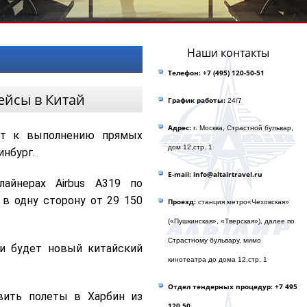
Наши контакты
Телефон:
+7 (495) 120-50-51
ейсы в Китай
График работы:
24/7
Адрес:
г. Москва, Страстной бульвар,
ает к выполнению прямых
дом 12,стр. 1
инбург.
E-mail: info@altairtravel.ru
айнерах Airbus A319 по
 в одну сторону от 29 150
Проезд:
станция метро«Чеховская»
(«Пушкинская», «Тверская»), далее по
Страстному бульвару, мимо
и будет новый китайский
кинотеатра до домa 12,стр. 1
Отдел тендерных процедур: +7 495
вить полеты в Харбин из
120 50