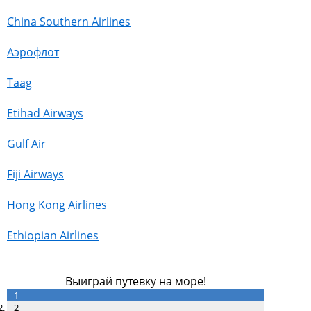
China Southern Airlines
Аэрофлот
Taag
Etihad Airways
Gulf Air
Fiji Airways
Hong Kong Airlines
Ethiopian Airlines
Выиграй путевку на море!
1
2