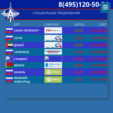
8(495)120-50-51
СПЕЦИАЛЬНЫЕ ПРЕДЛОЖЕНИЯ
DPT:
COMPANY:
DATES:
COST:
САНКТ-ПЕТЕРБУРГ
SALE!!!
от 2 242 РУБ
СОЧИ
SALE!!!
от 2 786 РУБ
ДУБАЙ
SALE!!!
от 6 636 РУБ
САЛЕХАРД
SALE!!!
от 12 690 РУБ
СТАМБУЛ
SALE!!!
от 11 745 РУБ
МИНСК
SALE!!!
от 3 644 РУБ
КАЗАНЬ
SALE!!
от 6 200 РУБ
НИЖНИЙ
SALE!!
от 5 122 РУБ
НОВГОРОД