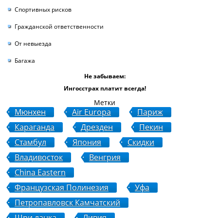
Спортивных рисков
Гражданской ответственности
От невыезда
Багажа
Не забываем:
Ингосстрах платит всегда!
Метки
Мюнхен
Air Europa
Париж
Караганда
Дрезден
Пекин
Стамбул
Япония
Скидки
Владивосток
Венгрия
China Eastern
Французская Полинезия
Уфа
Петропавловск Камчатский
Шри ланка
Ливия