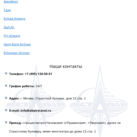
Аэрофлот
Taag
Etihad Airways
Gulf Air
Fiji Airways
Hong Kong Airlines
Ethiopian Airlines
Наши контакты
Телефон:
+7 (495) 120-50-51
График работы:
24/7
Адрес:
г. Москва, Страстной бульвар, дом 12,стр. 1
E-mail: info@altairtravel.ru
Проезд:
станция метро«Чеховская» («Пушкинская», «Тверская»), далее по
Страстному бульвару, мимо кинотеатра до домa 12,стр. 1