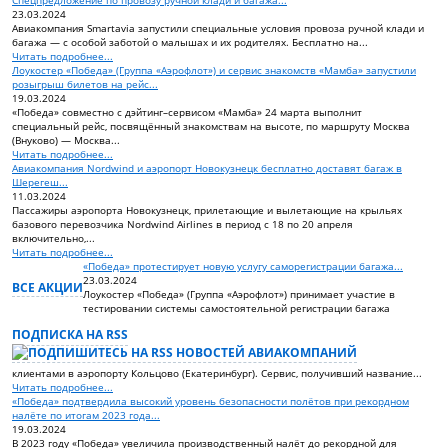
Спецпредложение по провозу ручной клади и багажа...
23.03.2024
Авиакомпания Smartavia запустили специальные условия провоза ручной клади и
багажа — с особой заботой о малышах и их родителях. Бесплатно на...
Читать подробнее...
Лоукостер «Победа» (Группа «Аэрофлот») и сервис знакомств «Мамба» запустили
розыгрыш билетов на рейс...
19.03.2024
«Победа» совместно с дэйтинг–сервисом «Мамба» 24 марта выполнит
специальный рейс, посвящённый знакомствам на высоте, по маршруту Москва
(Внуково) — Москва...
Читать подробнее...
Авиакомпания Nordwind и аэропорт Новокузнецк бесплатно доставят багаж в
Шерегеш...
11.03.2024
Пассажиры аэропорта Новокузнецк, прилетающие и вылетающие на крыльях
базового перевозчика Nordwind Airlines в период с 18 по 20 апреля
включительно,...
Читать подробнее...
«Победа» протестирует новую услугу саморегистрации багажа...
23.03.2024
ВСЕ АКЦИИ
Лоукостер «Победа» (Группа «Аэрофлот») принимает участие в
тестировании системы самостоятельной регистрации багажа
ПОДПИСКА НА RSS
клиентами в аэропорту Кольцово (Екатеринбург). Сервис, получивший название...
Читать подробнее...
«Победа» подтвердила высокий уровень безопасности полётов при рекордном
налёте по итогам 2023 года...
19.03.2024
В 2023 году «Победа» увеличила производственный налёт до рекордной для