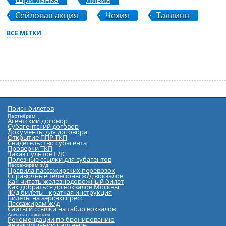
Сейловая акция
Чехия
Таллинн
ВСЕ МЕТКИ
Поиск билетов
Партнёрам
Агентский договор
Субагентский договор
Документы для договора
Открытие ППР ТКП
Cвидетельство субагента
Проверки ТКП
Заказ пультов ГДС
Полезные ссылки для субагентов
Пассажирам ж/д
Правила пассажирских перевозок
Справочные телефоны ж/д вокзалов
Как читать железнодорожный билет
Как добраться до вокзалов Москвы
Ж/д билеты - краткая инструкция
Билеты на аэроэкспресс
Пассажирам ж/д
Сайты и ссылки на табло вокзалов
Авиапассажирам
Рекомендации по бронированию
Авиакомпании партнёры