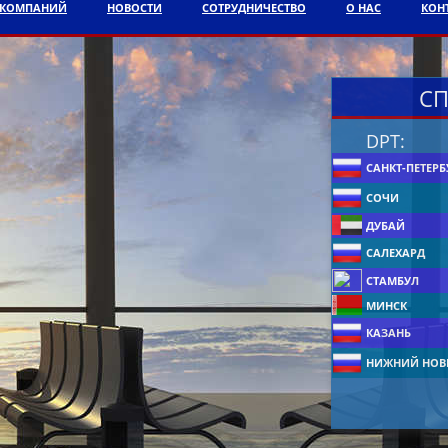
АКОМПАНИЙ
НОВОСТИ
СОТРУДНИЧЕСТВО
О НАС
КОН
СП
DPT:
САНКТ-ПЕТЕРБ
СОЧИ
ДУБАЙ
САЛЕХАРД
СТАМБУЛ
МИНСК
КАЗАНЬ
НИЖНИЙ НОВ