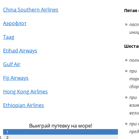
China Southern Airlines
Пятая 
Аэрофлот
пасп
иниц
Taag
Шеста
Etihad Airways
полн
Gulf Air
при 
Fiji Airways
тари
сбор
Hong Kong Airlines
при
Ethiopian Airlines
взим
вели
при 
Выиграй путевку на море!
пред
1
2