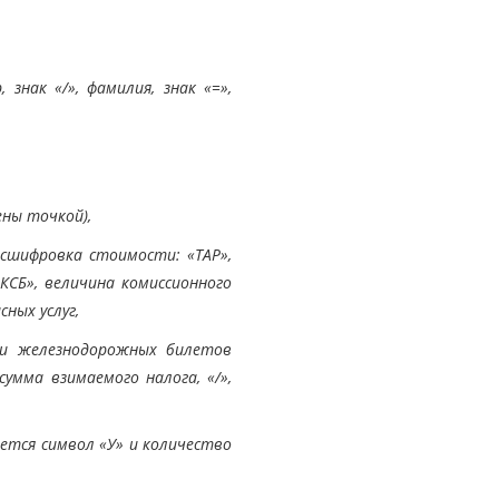
знак «/», фамилия, знак «=»,
ны точкой),
сшифровка стоимости: «ТАР»,
СБ», величина комиссионного
сных услуг,
ти железнодорожных билетов
сумма взимаемого налога, «/»,
ется символ «У» и количество