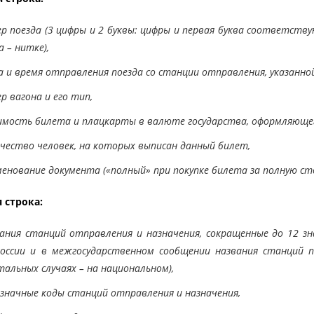
р поезда (3 цифры и 2 буквы: цифры и первая буква соответству
а – нитке),
 и время отправления поезда со станции отправления, указанной
р вагона и его тип,
мость билета и плацкарты в валюте государства, оформляюще
чество человек, на которых выписан данный билет,
енование документа («полный» при покупке билета за полную ст
 строка:
ания станций отправления и назначения, сокращенные до 12 зн
России и в межгосударственном сообщении названия станций п
тальных случаях – на национальном),
значные коды станций отправления и назначения,