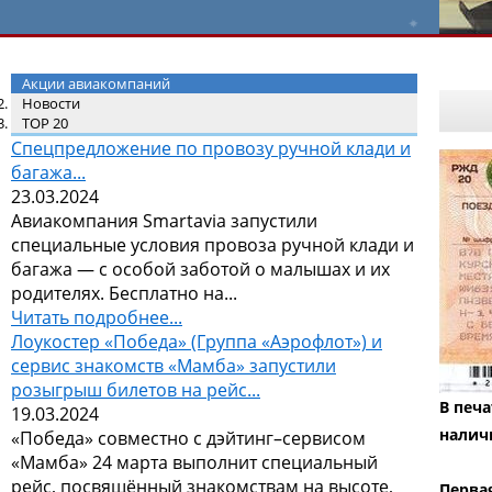
Акции авиакомпаний
Новости
TOP 20
Спецпредложение по провозу ручной клади и
багажа...
23.03.2024
Авиакомпания Smartavia запустили
специальные условия провоза ручной клади и
багажа — с особой заботой о малышах и их
родителях. Бесплатно на...
Читать подробнее...
Лоукостер «Победа» (Группа «Аэрофлот») и
сервис знакомств «Мамба» запустили
розыгрыш билетов на рейс...
В печ
19.03.2024
налич
«Победа» совместно с дэйтинг–сервисом
«Мамба» 24 марта выполнит специальный
рейс, посвящённый знакомствам на высоте,
Первая