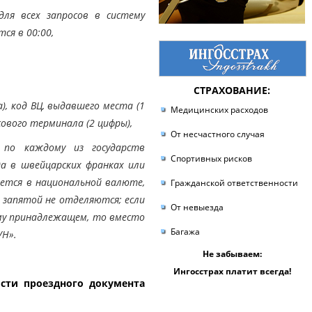
для всех запросов в систему
ся в 00:00,
СТРАХОВАНИЕ:
), код ВЦ, выдавшего места (1
Медицинских расходов
сового терминала (2 цифры),
От несчастного случая
 по каждому из государств
Спортивных рисков
да в швейцарских франках или
ается в национальной валюте,
Гражданской ответственности
 запятой не отделяются; если
От невыезда
ему принадлежащем, то вместо
Багажа
/Н».
Не забываем:
Ингосстрах платит всегда!
ости проездного документа