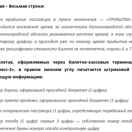
ая – Восьмая строки
:
мя прибытия пассажира в пункт назначения — «ПРИБЫТИЕ» 
одится московское время, за исключением Калининградской об
лининградской области указывается местное время); в том слу
тарому графику, а приходит уже по новому, время прибытия н
ке расшифровка стоимости билета не печатается, строки 6 и 7
летах, оформляемых через билетно-кассовые термин
ресс-3», в правом нижнем углу печатается штриховой
ющую информацию
:
р дороги, оформившей проездной документ (2 цифры)
р пункта продажи, оформившего проездной документ (3 цифры)
 отправления пассажира (3 цифры, определяющие порядковый ном
ер поезда (5 цифр): первые 3 цифры — собственно номер поез
начение буквы номера поезда контрольную цифру.