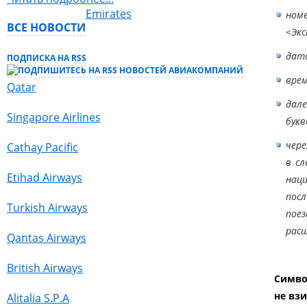
Emirates
ном
ВСЕ НОВОСТИ
<Экс
дат
ПОДПИСКА НА RSS
вре
Qatar
дале
Singapore Airlines
букв
чер
Сathay Pacific
в сл
Etihad Airways
наци
посл
Turkish Airways
поез
расш
Qantas Airways
British Airways
Симво
не взи
Alitalia S.P.A