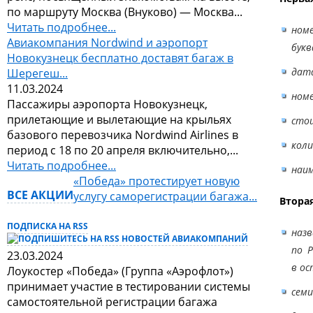
по маршруту Москва (Внуково) — Москва...
Читать подробнее...
номе
Авиакомпания Nordwind и аэропорт
букв
Новокузнецк бесплатно доставят багаж в
дата
Шерегеш...
11.03.2024
номе
Пассажиры аэропорта Новокузнецк,
прилетающие и вылетающие на крыльях
стои
базового перевозчика Nordwind Airlines в
коли
период с 18 по 20 апреля включительно,...
Читать подробнее...
наим
«Победа» протестирует новую
ВСЕ АКЦИИ
услугу саморегистрации багажа...
Вторая
ПОДПИСКА НА RSS
назв
по 
23.03.2024
в ос
Лоукостер «Победа» (Группа «Аэрофлот»)
принимает участие в тестировании системы
семи
самостоятельной регистрации багажа