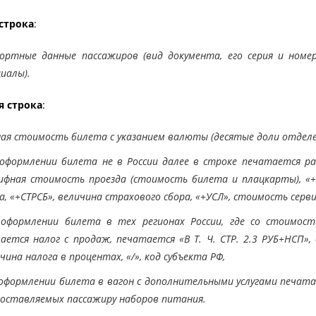
строка
:
ортные данные пассажиров (вид документа, его серия и номер, 
иалы).
я строка
:
ая стоимость билета с указанием валюты (десятые доли отделе
оформлении билета не в России далее в строке печатается ра
фная стоимость проезда (стоимость билета и плацкарты), «+К
а, «+СТРСБ», величина страхового сбора, «+УСЛ», стоимость серви
 оформлении билета в тех регионах России, где со стоимос
ается налог с продаж, печатается «В Т. Ч. СТР. 2.3 РУБ+НСП», 
чина налога в процентах, «/», код субъекта РФ,
оформлении билета в вагон с дополнительными услугами печата
оставляемых пассажиру наборов питания.