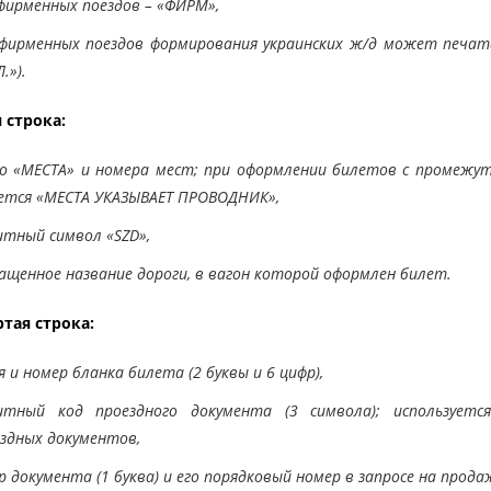
фирменных поездов – «ФИРМ»,
фирменных поездов формирования украинских ж/д может печата
.»).
 строка:
во «МЕСТА» и номера мест; при оформлении билетов с промежу
ется «МЕСТА УКАЗЫВАЕТ ПРОВОДНИК»,
тный символ «SZD»,
ащенное название дороги, в вагон которой оформлен билет.
тая строка:
я и номер бланка билета (2 буквы и 6 цифр),
итный код проездного документа (3 символа); используетс
здных документов,
 документа (1 буква) и его порядковый номер в запросе на продаж