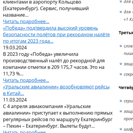
клиентами в аэропорту Кольцово
для 
(Екатеринбург). Сервис, получивший
для 
название...
«1 КЛ
Читать подробнее...
«Победа» подтвердила высокий уровень
Третья
безопасности полётов при рекордном налёте
по итогам 2023 года...
сло
19.03.2024
пиш
В 2023 году «Победа» увеличила
производственный налёт до рекордной для
защи
компании отметки в 209 175,7 часов. Это на
11,73 %...
сокр
Читать подробнее...
«Уральские авиалинии» возобновляют рейсы
Четвёр
в Китай...
11.03.2024
сери
С 4 апреля авиакомпания «Уральские
защ
авиалинии» приступает к выполнению прямых
прое
регулярных рейсов по маршруту Екатеринбург
– Пекин – Екатеринбург. Вылеты будут...
шифр
Читать подробнее...