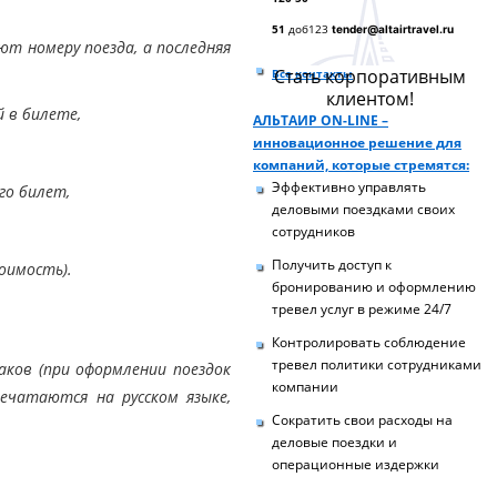
51
доб123
tender@altairtravel.ru
ют номеру поезда, а последняя
Стать корпоративным
Все контакты
клиентом!
 в билете,
АЛЬТАИР ON-LINE –
инновационное решение для
компаний, которые стремятся:
Эффективно управлять
го билет,
деловыми поездками своих
сотрудников
Получить доступ к
оимость).
бронированию и оформлению
тревел услуг в режиме 24/7
Контролировать соблюдение
тревел политики сотрудниками
аков (при оформлении поездок
компании
ечатаются на русском языке,
Сократить свои расходы на
деловые поездки и
операционные издержки