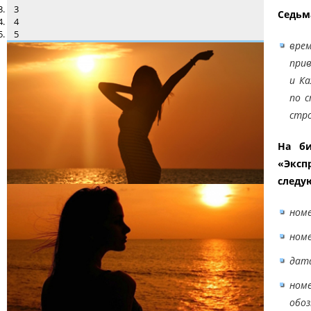
3
Седьм
4
5
вре
прив
и Ка
по с
стро
На би
«Эксп
следу
номе
номе
дата
ном
обоз