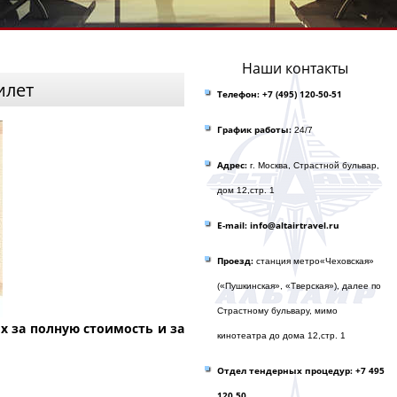
Наши контакты
илет
Телефон:
+7 (495) 120-50-51
График работы:
24/7
Адрес:
г. Москва, Страстной бульвар,
дом 12,стр. 1
E-mail: info@altairtravel.ru
Проезд:
станция метро«Чеховская»
(«Пушкинская», «Тверская»), далее по
Страстному бульвару, мимо
х за полную стоимость и за
кинотеатра до домa 12,стр. 1
Отдел тендерных процедур: +7 495
120 50