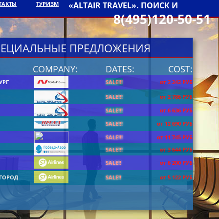
ТАКТЫ
ТУРИЗМ
«ALTAIR TRAVEL». ПОИСК И
8(495)120-50-51
ЕЦИАЛЬНЫЕ ПРЕДЛОЖЕНИЯ
COMPANY:
DATES:
COST:
УРГ
SALE!!!
от 2 242 РУБ
SALE!!!
от 2 786 РУБ
SALE!!!
от 6 636 РУБ
SALE!!!
от 12 690 РУБ
SALE!!!
от 11 745 РУБ
SALE!!!
от 3 644 РУБ
SALE!!
от 6 200 РУБ
ГОРОД
SALE!!
от 5 122 РУБ