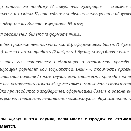
ер запроса на продажу (7 цифр); эта нумерация — сквозная 
пресс>, в каждом ВЦ она ведется отдельно и ежесуточно обнуляет
а оформления билета (в формате
ддммгг
),
мя оформления билета (в формате
ччмм
),
е без пробелов печатаются: код ВЦ, оформившего билет (1 буква
а), номер пункта продажи (2 цифры и 1 буква), номер билетно-кас
ез знак «/» печатается информация о стоимости проезда
едующем формате: код государства, знак «-», стоимость проез
ональной валюте (в том случае, если стоимость проезда счит
е нее печатается символ «Н»); десятые и сотые доли стоимости
дка производится в государстве, оформившем билет, в вагоне, 
ифровки стоимости печатается комбинация из двух символов: «
лы «(23)» в том случае, если налог с продаж со стоим
мается.